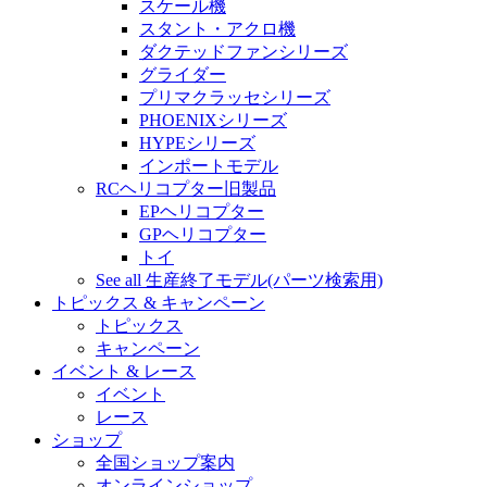
スケール機
スタント・アクロ機
ダクテッドファンシリーズ
グライダー
プリマクラッセシリーズ
PHOENIXシリーズ
HYPEシリーズ
インポートモデル
RCヘリコプター旧製品
EPヘリコプター
GPヘリコプター
トイ
See all 生産終了モデル(パーツ検索用)
トピックス & キャンペーン
トピックス
キャンペーン
イベント & レース
イベント
レース
ショップ
全国ショップ案内
オンラインショップ