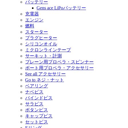
バッテリー
Gens ace LiPoバッテリー
充電器
エンジン
燃料
スターター
プラグヒーター
シリコンオイル
ミクロンラインテープ
サーキット・計測
プレーン用プロペラ・スピンナー
ボート用プロペラ・アクセサリー
See all アクセサリー
Go to ネジ・ナット
ベアリング
ナベビス
バインドビス
サラビス
ボタンビス
キャップビス
セットビス
Eリング