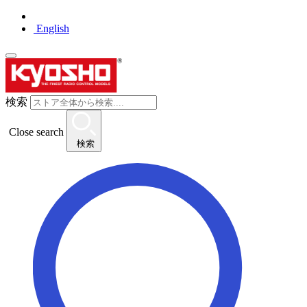
English
検索
Close search
検索