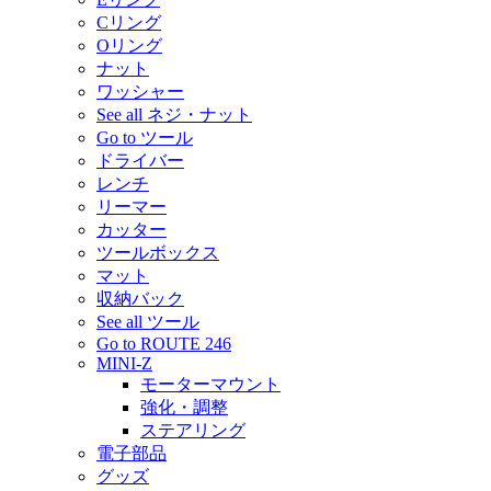
Cリング
Oリング
ナット
ワッシャー
See all ネジ・ナット
Go to ツール
ドライバー
レンチ
リーマー
カッター
ツールボックス
マット
収納バック
See all ツール
Go to ROUTE 246
MINI-Z
モーターマウント
強化・調整
ステアリング
電子部品
グッズ