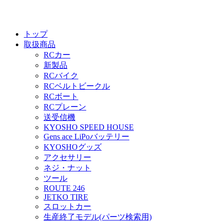
トップ
取扱商品
RCカー
新製品
RCバイク
RCベルトビークル
RCボート
RCプレーン
送受信機
KYOSHO SPEED HOUSE
Gens ace LiPoバッテリー
KYOSHOグッズ
アクセサリー
ネジ・ナット
ツール
ROUTE 246
JETKO TIRE
スロットカー
生産終了モデル(パーツ検索用)