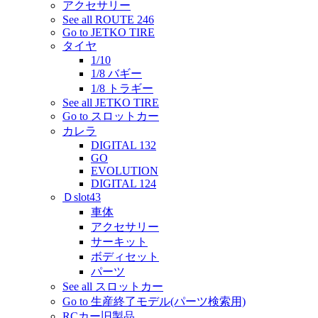
アクセサリー
See all ROUTE 246
Go to JETKO TIRE
タイヤ
1/10
1/8 バギー
1/8 トラギー
See all JETKO TIRE
Go to スロットカー
カレラ
DIGITAL 132
GO
EVOLUTION
DIGITAL 124
Ｄslot43
車体
アクセサリー
サーキット
ボディセット
パーツ
See all スロットカー
Go to 生産終了モデル(パーツ検索用)
RCカー旧製品