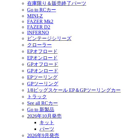
在庫限り＆販売終了パーツ
Go to RCカー
MINI-Z
FAZER Mk2
FAZER D2
INFERNO
ビンテージシリーズ
クローラー
EPオフロード
EPオンロード
GPオフロード
GPオンロード
EPツーリング
GPツーリング
1/8ビッグスケール EP＆GPツーリングカー
トラック
See all RCカー
Go to 新製品
2026年10月発売
キット
パーツ
2026年9月発売