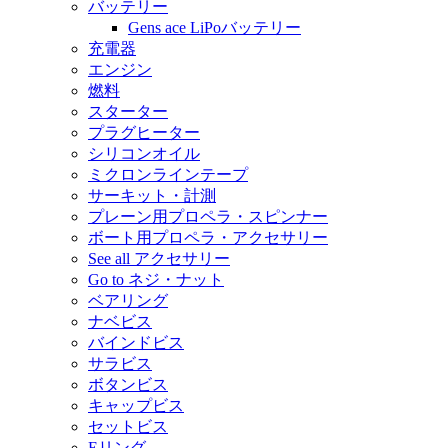
バッテリー
Gens ace LiPoバッテリー
充電器
エンジン
燃料
スターター
プラグヒーター
シリコンオイル
ミクロンラインテープ
サーキット・計測
プレーン用プロペラ・スピンナー
ボート用プロペラ・アクセサリー
See all アクセサリー
Go to ネジ・ナット
ベアリング
ナベビス
バインドビス
サラビス
ボタンビス
キャップビス
セットビス
Eリング