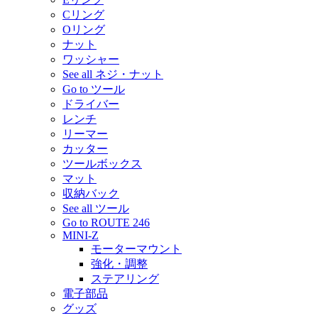
Cリング
Oリング
ナット
ワッシャー
See all ネジ・ナット
Go to ツール
ドライバー
レンチ
リーマー
カッター
ツールボックス
マット
収納バック
See all ツール
Go to ROUTE 246
MINI-Z
モーターマウント
強化・調整
ステアリング
電子部品
グッズ