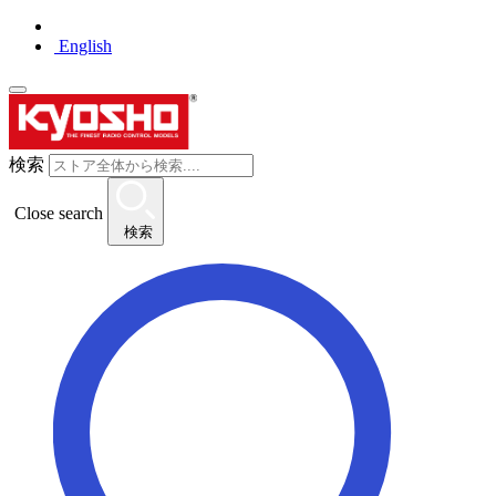
English
検索
Close search
検索