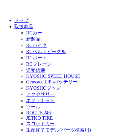
トップ
取扱商品
RCカー
新製品
RCバイク
RCベルトビークル
RCボート
RCプレーン
送受信機
KYOSHO SPEED HOUSE
Gens ace LiPoバッテリー
KYOSHOグッズ
アクセサリー
ネジ・ナット
ツール
ROUTE 246
JETKO TIRE
スロットカー
生産終了モデル(パーツ検索用)