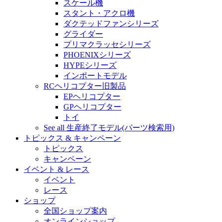
スケール機
スタント・アクロ機
ダクテッドファンシリーズ
グライダー
プリマクラッセシリーズ
PHOENIXシリーズ
HYPEシリーズ
インポートモデル
RCヘリコプター旧製品
EPヘリコプター
GPヘリコプター
トイ
See all 生産終了モデル(パーツ検索用)
トピックス & キャンペーン
トピックス
キャンペーン
イベント & レース
イベント
レース
ショップ
全国ショップ案内
オンラインショップ