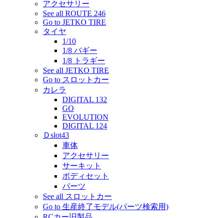
アクセサリー
See all ROUTE 246
Go to JETKO TIRE
タイヤ
1/10
1/8 バギー
1/8 トラギー
See all JETKO TIRE
Go to スロットカー
カレラ
DIGITAL 132
GO
EVOLUTION
DIGITAL 124
Ｄslot43
車体
アクセサリー
サーキット
ボディセット
パーツ
See all スロットカー
Go to 生産終了モデル(パーツ検索用)
RCカー旧製品