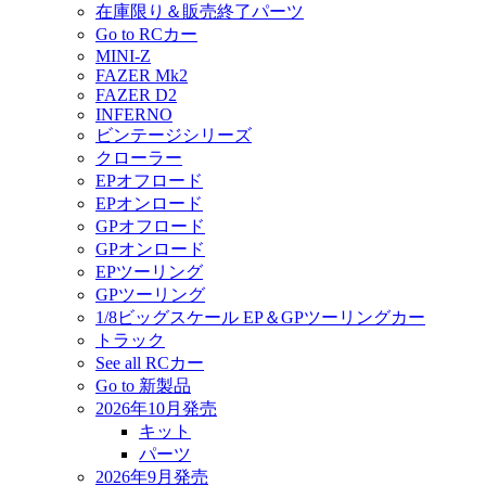
在庫限り＆販売終了パーツ
Go to RCカー
MINI-Z
FAZER Mk2
FAZER D2
INFERNO
ビンテージシリーズ
クローラー
EPオフロード
EPオンロード
GPオフロード
GPオンロード
EPツーリング
GPツーリング
1/8ビッグスケール EP＆GPツーリングカー
トラック
See all RCカー
Go to 新製品
2026年10月発売
キット
パーツ
2026年9月発売